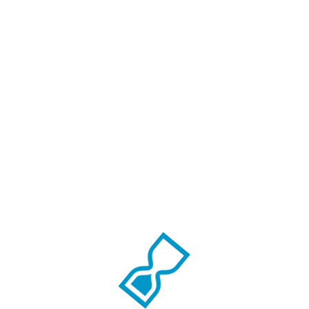
Dažai BJ7
Dažai sienoms
,
Koridoriams ir
laiptinėms
,
Vaikų kambariui
,
VIDAUS
APDAILAI
,
Virtuvei
Daugiau
Dažai Fleetwood Pro
Clean Matt