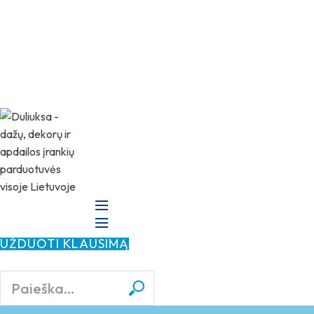
Šiemet švenčiame 20 metų jubiliejų!
klausk@duliuksa.lt
+370 666 18123
UŽDUOTI KLAUSIMĄ