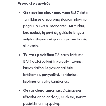
Produkto savybės:
Geriausias plaunamumas:
B/J 7 dažai
turi 1 klasės atsparumą šlapiam plovimui
pagal EN 13300 standartą. Tai reiškia,
kad nudažytą paviršių galėsite lengvai
valyti ir šlapiai, nebijodami pažeisti dažų
sluoksnio.
Tvirtas paviršius:
Dėl savo tvirtumo,
B/J 7 dažai puikiai tinka dažyti zonas,
kurios dažnai liečiasi ar gali būti
brėžiamos, pavyzdžiui, koridorius,
laiptines ar vaikų kambarius.
Geras dengiamumas:
Dažniausiai
užtenka vieno ar dviejų sluoksnių norint
pasiekti norimą spalvą.