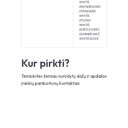
WHITE,
SNOWBOUND,
STANDARD
WHITE,
STUDIO
WHITE,
SUBTLE GREY,
SUMMER MIST,
WHITE DOVE
Kur pirkti?
Teiraukitės žemiau nurodytų dažų ir apdailos
įrankių parduotuvių kontaktais
Paieška
Kategorija
Atstumo intervalai