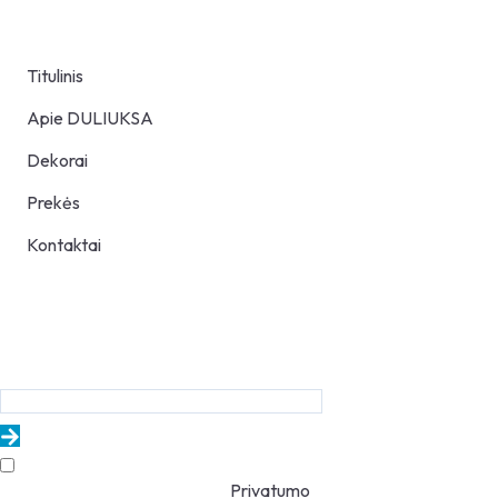
Nuorodos
Titulinis
Apie DULIUKSA
Dekorai
Prekės
Kontaktai
Naujienlaiškis
Sužinokite naujienas ir akcijas pirmieji!
Jūsų el.paštą naudosime tik
informaciniams pranešimams.
Privatumo