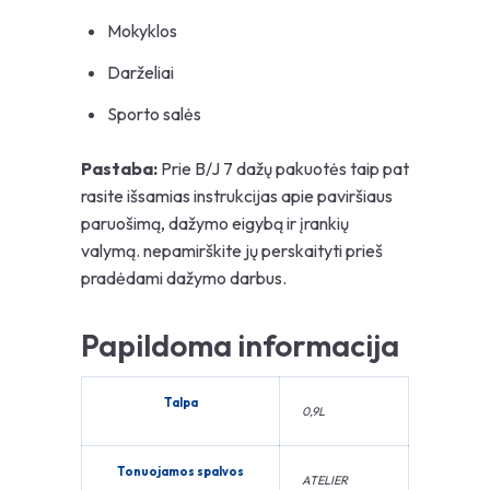
Mokyklos
Darželiai
Sporto salės
Pastaba:
Prie B/J 7 dažų pakuotės taip pat
rasite išsamias instrukcijas apie paviršiaus
paruošimą, dažymo eigybą ir įrankių
valymą. nepamirškite jų perskaityti prieš
pradėdami dažymo darbus.
Papildoma informacija
Talpa
0,9L
Tonuojamos spalvos
ATELIER