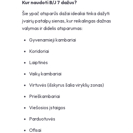
Kur naudoti B/J 7 dažus?
Šie ypač atsparūs dažai idealiai tinka dažyti
įvairių patalpų sienas, kur reikalingas dažnas
valymas ir didelis atsparumas:
Gyvenamieji kambariai
Koridoriai
Laiptinės
Vaikų kambariai
Virtuvės (išskyrus šalia viryklių zonas)
Prieškambariai
Viešosios įstaigos
Parduotuvės
Ofisai