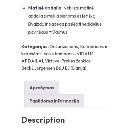
Matinė apdaila:
Neblizgi matinė
apdaila suteikia sienoms estetišką
išvaizdą ir padeda paslėpti nedidelius
paviršiaus trūkumus.
Kategorijos:
Dažai sienoms
,
Koridoriams ir
laiptinėms
,
Vaikų kambariui
,
VIDAUS
APDAILAI
,
Virtuvei
Prekės ženklas:
Beck&Jorgensen B&J BJ (Danija)
Aprašymas
Papildoma informacija
Description