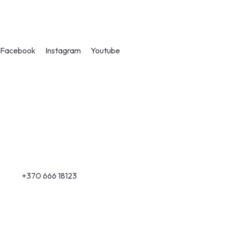
Dažų, dekorų ir apdailos įrankių
parduotuvės visoje Lietuvoje
Facebook
Instagram
Youtube
Kontaktai
UAB "Duliuksa"
Įmonės kodas 300096861
PVM kodas LT100001560115
+370 666 18123
klausk@duliuksa.lt