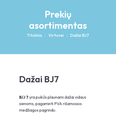
Prekių
asortimentas
Titulinis
Virtuvei
Dažai BJ7
Dažai BJ7
B/J 7
yra puikūs plaunami dažai vidaus
sienoms, pagaminti PVA rišamosios
medžiagos pagrindu.