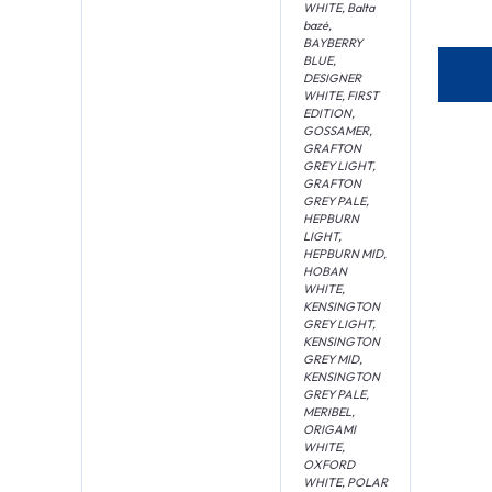
WHITE, Balta
bazė,
BAYBERRY
BLUE,
DESIGNER
WHITE, FIRST
EDITION,
GOSSAMER,
GRAFTON
GREY LIGHT,
GRAFTON
GREY PALE,
HEPBURN
LIGHT,
HEPBURN MID,
HOBAN
WHITE,
KENSINGTON
GREY LIGHT,
KENSINGTON
GREY MID,
KENSINGTON
GREY PALE,
MERIBEL,
ORIGAMI
WHITE,
OXFORD
WHITE, POLAR