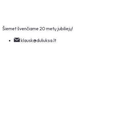
Skip
to
Šiemet švenčiame 20 metų jubiliejų!
content
klausk@duliuksa.lt