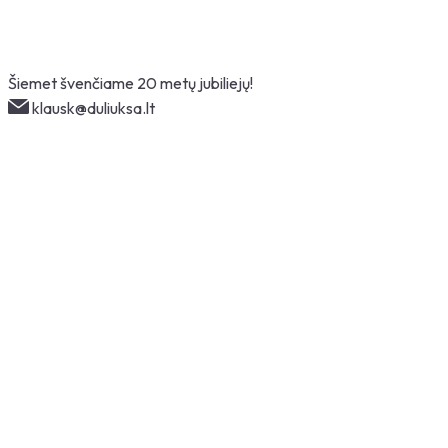
Skip
Šiemet švenčiame 20 metų jubiliejų!
to
klausk@duliuksa.lt
content