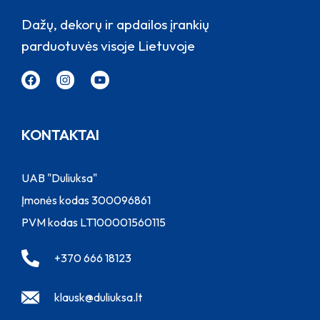
Dažų, dekorų ir apdailos įrankių
parduotuvės visoje Lietuvoje
KONTAKTAI
UAB "Duliuksa"
Įmonės kodas 300096861
PVM kodas LT100001560115
+370 666 18123
klausk@duliuksa.lt