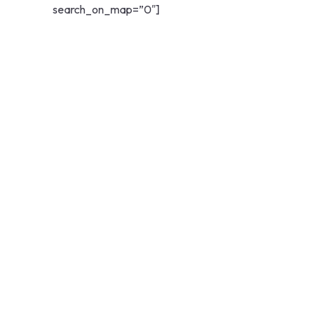
search_on_map=”0″]