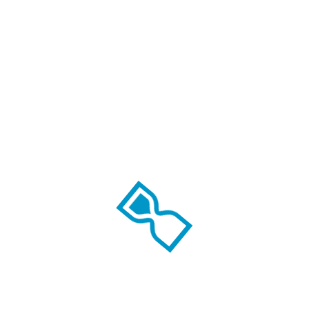
Dažus gerai išmaišykite prieš naudojimą.
Tepkite dažus teptuku, voleliu arba
purkštuvu.
Jei reikia, tepkite antrą sluoksnį po 12
valandų.
Svarbu žinoti:
Dažai yra tirpiklio pagrindo, todėl
naudojant būtina užtikrinti gerą
ventiliaciją patalpoje.
Laikykitės gamintojo pateiktų
instrukcijų.
Laikyti vaikams ir gyvūnams
nepasiekiamoje vietoje.