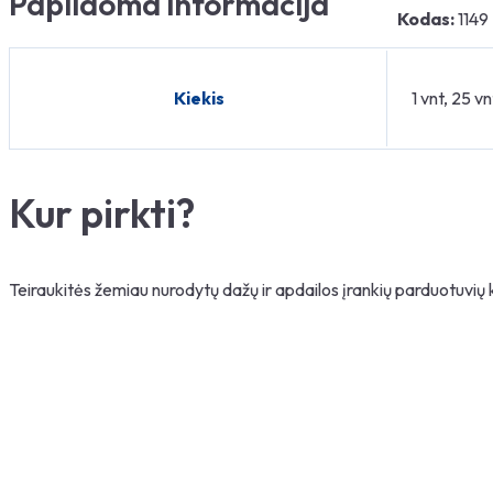
Papildoma informacija
Kodas:
1149
Kiekis
1 vnt, 25 vn
Kur pirkti?
Teiraukitės žemiau nurodytų dažų ir apdailos įrankių parduotuvių
Paieška
Kategorija