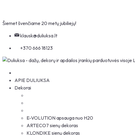
Skip
to
Šiemet švenčiame 20 metų jubiliejų!
content
klausk@duliuksa.lt
+370 666 18123
APIE DULIUKSA
Dekorai
E-VOLUTION apsauga nuo H20
ARTECO7 sienų dekoras
KLONDIKE sienų dekoras