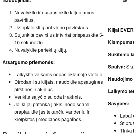
Naudojimas:
Nuvalykite ir nusausinkite klijuojamus
paviršius.
Užtepkite klijų ant vieno paviršiaus.
Klijai EVE
Sujunkite paviršius ir tvirtai prispauskite 5-
Klampumas
10 sekundžių.
Nuvalykite perteklių klijų.
Sukibimo la
Atsargumo priemonės:
Spalva:
Ska
Laikykite vaikams nepasiekiamoje vietoje.
Naudojimo 
Dirbdami su klijais, naudokite apsaugines
pirštines ir akinius.
Laikymo te
Venkite sąlyčio su oda ir akimis.
Savybės:
Jei klijai patenka į akis, nedelsdami
praplaukite jas tekančiu vandeniu ir
Labai 
kreipkitės į medicinos pagalbos.
Stipru
Tinka 