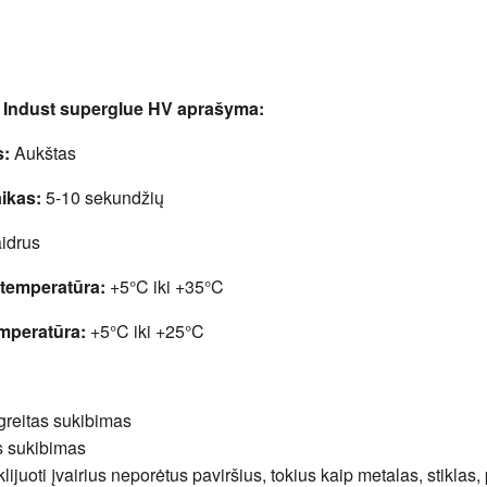
R Indust superglue HV aprašyma:
:
Aukštas
ikas:
5-10 sekundžių
idrus
temperatūra:
+5°C iki +35°C
mperatūra:
+5°C iki +25°C
greitas sukibimas
s sukibimas
klijuoti įvairius neporėtus paviršius, tokius kaip metalas, stiklas