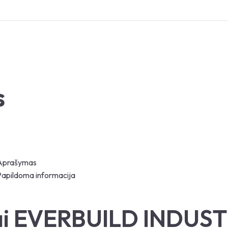
s
Aprašymas
Papildoma informacija
jai EVERBUILD INDU