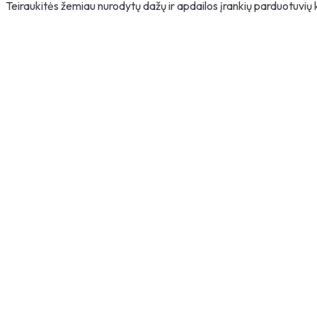
Teiraukitės žemiau nurodytų dažų ir apdailos įrankių parduotuvių
Paieška
Kraunama...
Parduotuvių kiekis
:
0
SPAUSDINTI
Parduotuvės nuorodos