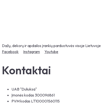
Dažų, dekorų ir apdailos įrankių parduotuvės visoje Lietuvoje
Facebook
Instagram
Youtube
Kontaktai
UAB "Duliuksa"
Įmonės kodas 300096861
PVM kodas LT100001560115