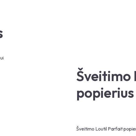
s
ui
Šveitimo 
popieriu
Šveitimo Loutil Parfait popie