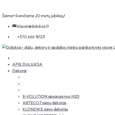
Skip
Šiemet švenčiame 20 metų jubiliejų!
to
content
klausk@duliuksa.lt
+370 666 18123
APIE DULIUKSA
Dekorai
E-VOLUTION apsauga nuo H20
ARTECO7 sienų dekoras
KLONDIKE sienų dekoras