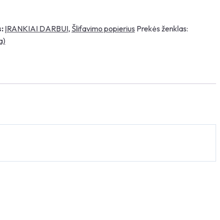
:
ĮRANKIAI DARBUI
,
Šlifavimo popierius
Prekės ženklas:
a)