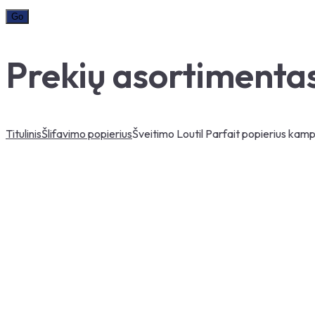
Prekių asortimenta
Titulinis
Šlifavimo popierius
Šveitimo Loutil Parfait popierius kamp