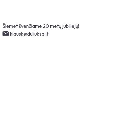
Skip
Šiemet švenčiame 20 metų jubiliejų!
to
klausk@duliuksa.lt
content