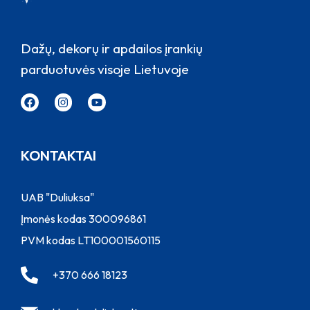
Dažų, dekorų ir apdailos įrankių
parduotuvės visoje Lietuvoje
KONTAKTAI
UAB "Duliuksa"
Įmonės kodas 300096861
PVM kodas LT100001560115
+370 666 18123