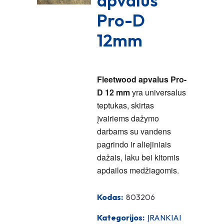
apvalus
Pro-D
12mm
Fleetwood apvalus Pro-
D 12 mm
yra universalus
teptukas, skirtas
įvairiems dažymo
darbams su vandens
pagrindo ir aliejiniais
dažais, laku bei kitomis
apdailos medžiagomis.
Kodas:
803206
Kategorijos:
ĮRANKIAI