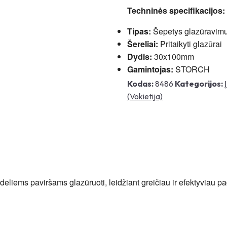
Techninės specifikacijos:
Tipas:
Šepetys glazūravimu
Šereliai:
Pritaikyti glazūrai
Dydis:
30x100mm
Gamintojas:
STORCH
Kodas:
8486
Kategorijos:
(Vokietija)
eliems paviršams glazūruoti, leidžiant greičiau ir efektyviau pa