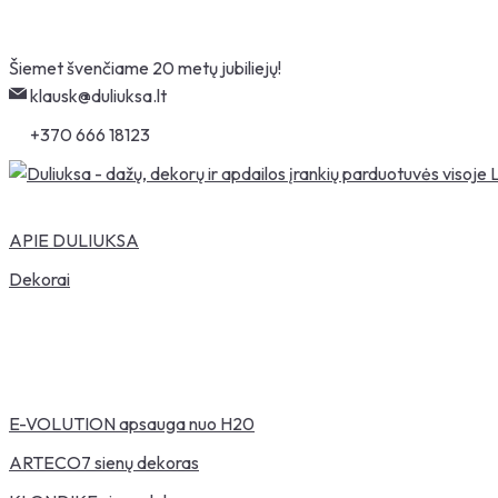
Skip
Šiemet švenčiame 20 metų jubiliejų!
to
klausk@duliuksa.lt
content
+370 666 18123
APIE DULIUKSA
Dekorai
E-VOLUTION apsauga nuo H20
ARTECO7 sienų dekoras