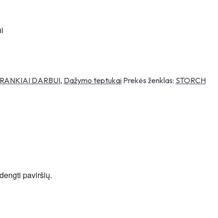
i
ĮRANKIAI DARBUI
,
Dažymo teptukai
Prekės ženklas:
STORCH
dengti paviršių.