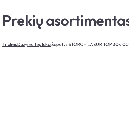
Prekių asortimenta
Titulinis
Dažymo teptukai
Šepetys STORCH LASUR TOP 30x10