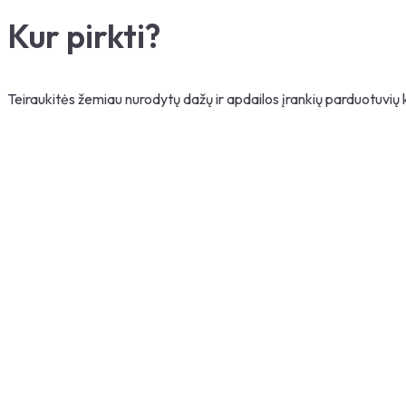
Kur pirkti?
Teiraukitės žemiau nurodytų dažų ir apdailos įrankių parduotuvių
Paieška
Kategorija
Atstumo intervalai
Spindulys:
Km
Būsena
Kraunama...
Parduotuvių kiekis
:
0
SPAUSDINTI
×
Parduotuvės nuorodos