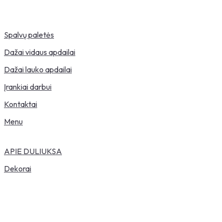
Spalvų paletės
Dažai vidaus apdailai
Dažai lauko apdailai
Įrankiai darbui
Kontaktai
Menu
APIE DULIUKSA
Dekorai